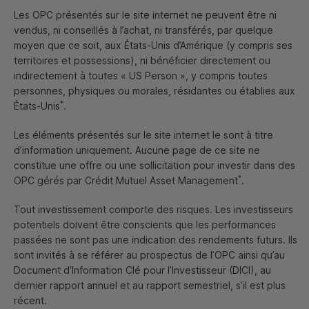
créé le fonds
CM
-
AM
Green Bonds
, un
OPC
investi en
Les
OPC
présentés sur le site internet ne peuvent être ni
obligations vertes en faveur de la transition
énergétique et écologique.
vendus, ni conseillés à l’achat, ni transférés, par quelque
moyen que ce soit, aux États-Unis d’Amérique (y compris ses
territoires et possessions), ni bénéficier directement ou
Trouver un OPC
indirectement à toutes «
US
Person
», y compris toutes
personnes, physiques ou morales, résidantes ou établies aux
*
États-Unis
.
Les éléments présentés sur le site internet le sont à titre
d’information uniquement. Aucune page de ce site ne
constitue une offre ou une sollicitation pour investir dans des
*
OPC
gérés par Crédit Mutuel Asset Management
.
Une sélection
rigoureuse
Tout investissement comporte des risques. Les investisseurs
des projets
potentiels doivent être conscients que les performances
passées ne sont pas une indication des rendements futurs. Ils
sont invités à se référer au prospectus de l’
OPC
ainsi qu’au
Document d’Information Clé pour l’Investisseur (
DICI
), au
dernier rapport annuel et au rapport semestriel, s’il est plus
récent.