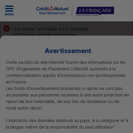
MENU
Une erreur technique s'est produite.
Afficher les détails techniques
Avertissement
Cette section du site internet fournit des informations sur les
OPC
(Organismes de Placement Collectif) autorisés à la
commercialisation auprès d’investisseurs non-professionnels
Nos gestions durables
en France.
Un investissement en faveur
Les fonds d’investissement présentés ci-après ne sont pas
accessibles aux personnes soumises à une autre juridiction en
de la transition énergétique et
raison de leur nationalité, de leur lieu de résidence ou de
écologique
*
toute autre raison
.
Soucieux de réaffirmer ses engagements pour une
L’indication des données relatives au pays, à la catégorie et à
finance plus responsable et compatible avec les
*
la langue relève de la responsabilité du seul utilisateur
.
valeurs du Groupe, Crédit Mutuel
Asset Management
a