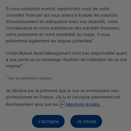
Si vous souhaitez investir, rapprochez-vous de votre
85%
conseiller financier qui vous aidera à évaluer les solutions
minimum d'obligations vertes
d’investissement en adéquation avec vos objectifs, votre
connaissance et votre expérience des marchés financiers,
votre patrimoine et votre sensibilité au risque ; il vous
*
présentera également les risques potentiels
.
Crédit Mutuel Asset Management n’est pas responsable quant
à une perte ou un dommage résultant de l’utilisation de ce site
*
internet
.
Un modèle de gestion
exclusif
*
Voir les Mentions légales
Je déclare par la présente que je suis un investisseur non-
CM
-
AM
GREEN BONDS
professionnel en France. J’ai lu et j’accepte pleinement cet
FR
0013246550
Avertissement ainsi que les
Mentions légales.
Cet
OPCVM
a pour
Orientation résumée
J'accepte
Je refuse
objectif de gestion d'offrir
une performance liée à