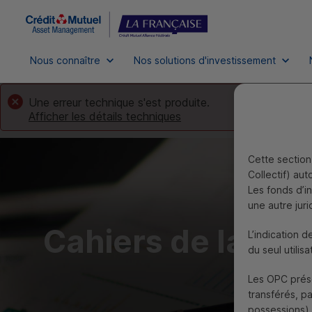
Nous connaître
Nos solutions d'investissement
Une erreur technique s'est produite.
Afficher les détails techniques
Cette section 
Collectif) au
Les fonds d’i
une autre juri
Cahiers de la Dir
L’indication d
du seul utilisa
Les
OPC
prése
transférés, p
possessions),