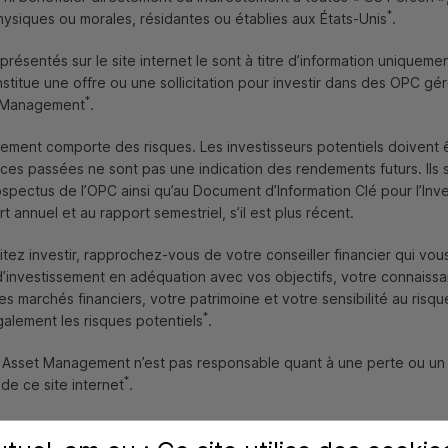
*
ysiques ou morales, résidantes ou établies aux États-Unis
.
présentés sur le site internet le sont à titre d’information unique
stitue une offre ou une sollicitation pour investir dans des
OPC
gér
*
t Management
.
sement comporte des risques. Les investisseurs potentiels doivent 
ces passées ne sont pas une indication des rendements futurs. Ils s
ospectus de l’
OPC
ainsi qu’au Document d’Information Clé pour l’Inve
t annuel et au rapport semestriel, s’il est plus récent.
itez investir, rapprochez-vous de votre conseiller financier qui vou
 d’investissement en adéquation avec vos objectifs, votre connaiss
 marchés financiers, votre patrimoine et votre sensibilité au risque 
*
alement les risques potentiels
.
l Asset Management n’est pas responsable quant à une perte ou u
*
n de ce site internet
.
Gestion du risque pour Lutter
ons légales