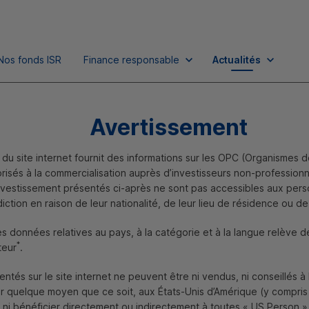
Nos fonds
ISR
Finance responsable
Actualités
Avertissement
du site internet fournit des informations sur les
OPC
(Organismes d
torisés à la commercialisation auprès d’investisseurs non-profession
nvestissement présentés ci-après ne sont pas accessibles aux per
diction en raison de leur nationalité, de leur lieu de résidence ou de
ection des risques
es données relatives au pays, à la catégorie et à la langue relève d
*
teur
.
ntés sur le site internet ne peuvent être ni vendus, ni conseillés à l
ar quelque moyen que ce soit, aux États-Unis d’Amérique (y compris s
 ni bénéficier directement ou indirectement à toutes «
US
Person
»,