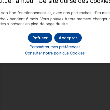
tuel-am.eu : Ce site utilise des
cookie
contre le blanchiment des
 la présente que je suis un investisseur non-professionnel en France
capitaux et le financement
inement cet Avertissement ainsi que les
Mentions légales.
er son bon fonctionnement et, avec nos partenaires, d’en mes
du terrorisme
oix pendant 6 mois. Vous pouvez à tout moment changer d’av
ies » présent en pied de page du site.
04/01/2023
J'accepte
Je refuse
Cahiers de la Direction des risques
Refuser
Accepter
Consulter
Paramétrer mes préférences
Consulter notre politique
Cookies