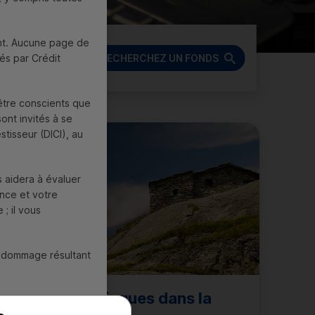
ment. Aucune page de
és par Crédit
RECHERCHEZ UN FONDS
être conscients que
ont invités à se
stisseur (
DICI
), au
s aidera à évaluer
ance et votre
; il vous
n dommage résultant
Gestion des risques dans la