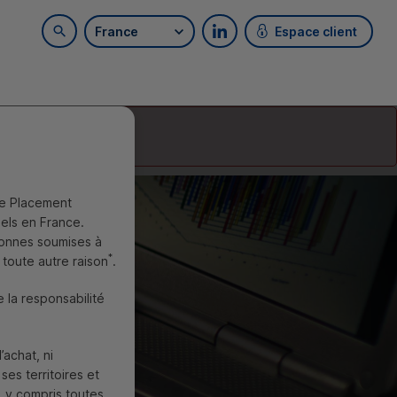
France
Espace client
Rechercher sur le site
Retrouvez-nous sur LinkedI
e Placement
nels en France.
sonnes soumises à
*
 toute autre raison
.
e la responsabilité
’achat, ni
es territoires et
 y compris toutes