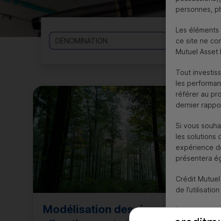
personnes, ph
Les éléments 
ce site ne con
Mutuel Asse
Tout investis
les performan
référer au pr
dernier rappor
Si vous souha
les solutions
expérience des
présentera ég
Crédit Mutue
de l’utilisatio
Modélisation des risques
*
Voir les Menti