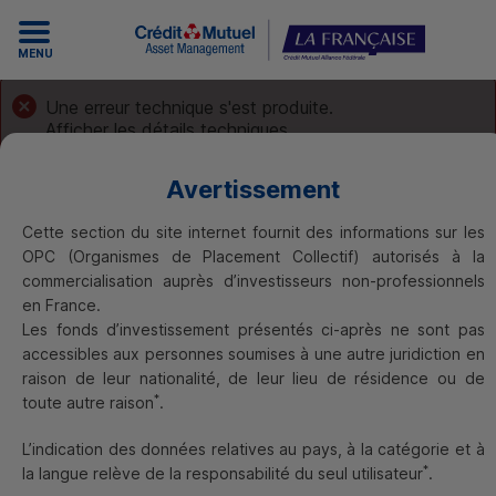
MENU
Une erreur technique s'est produite.
Afficher les détails techniques
Avertissement
Cette section du site internet fournit des informations sur les
OPC
(Organismes de Placement Collectif) autorisés à la
commercialisation auprès d’investisseurs non-professionnels
26/01/2024
-
en France.
Billet de la gestion diversifiée
Les fonds d’investissement présentés ci-après ne sont pas
2024 : année de normalisation
accessibles aux personnes soumises à une autre juridiction en
raison de leur nationalité, de leur lieu de résidence ou de
Entretien avec Hugues Daninos - Gérant de fonds
*
toute autre raison
.
Trouver un OPC
L’indication des données relatives au pays, à la catégorie et à
*
la langue relève de la responsabilité du seul utilisateur
.