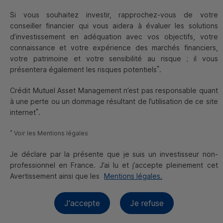
Gérant de fonds
Si vous souhaitez investir, rapprochez-vous de votre
conseiller financier qui vous aidera à évaluer les solutions
Alors que nous entamons l'année 2024, l’équipe de gestion
d’investissement en adéquation avec vos objectifs, votre
diversifiée a revu en détail ses prévisions économiques et
connaissance et votre expérience des marchés financiers,
ses indicateurs clés. Nous sommes ravis de partager avec
votre patrimoine et votre sensibilité au risque ; il vous
vous nos perspectives.
*
présentera également les risques potentiels
.
Malgré les inquiétudes liées au resserrement monétaire,
Crédit Mutuel Asset Management n’est pas responsable quant
l'économie américaine se montre résiliente, grâce à des
à une perte ou un dommage résultant de l’utilisation de ce site
investissements dynamiques dans des projets
*
internet
.
d'infrastructure et de transition énergétique ambitieux. Le
PIB devrait croître de 1,3 % en 2024, selon les économistes
*
Voir les Mentions légales
de
CIC
Market Solutions
. Avec une inflation modérée autour
de 2.2 %, les salaires réels devraient progresser, soutenant
Je déclare par la présente que je suis un investisseur non-
encore la consommation des ménages.
professionnel en France. J’ai lu et j’accepte pleinement cet
Avertissement ainsi que les
Mentions légales.
En zone euro, les défis persistent en raison du conflit en
Ukraine et de la faiblesse de l'économie chinoise, mais nous
entrevoyons un possible rebond au second semestre. Il sera
J'accepte
Je refuse
porté par la hausse du pouvoir d’achat des ménages, un