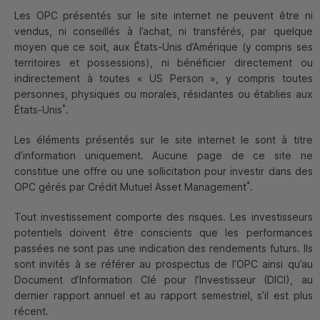
Les
OPC
présentés sur le site internet ne peuvent être ni
vendus, ni conseillés à l’achat, ni transférés, par quelque
moyen que ce soit, aux États-Unis d’Amérique (y compris ses
territoires et possessions), ni bénéficier directement ou
indirectement à toutes «
US
Person
», y compris toutes
2024 : année de normalisation
personnes, physiques ou morales, résidantes ou établies aux
*
États-Unis
.
Les éléments présentés sur le site internet le sont à titre
d’information uniquement. Aucune page de ce site ne
constitue une offre ou une sollicitation pour investir dans des
*
OPC
gérés par Crédit Mutuel Asset Management
.
Tout investissement comporte des risques. Les investisseurs
potentiels doivent être conscients que les performances
passées ne sont pas une indication des rendements futurs. Ils
sont invités à se référer au prospectus de l’
OPC
ainsi qu’au
Document d’Information Clé pour l’Investisseur (
DICI
), au
dernier rapport annuel et au rapport semestriel, s’il est plus
Hugues Daninos
récent.