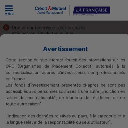
MENU
Une erreur technique s'est produite.
Afficher les détails techniques
Avertissement
Cette section du site internet fournit des informations sur les
OPC
(Organismes de Placement Collectif) autorisés à la
commercialisation auprès d’investisseurs non-professionnels
13/03/2023
en France.
Le billet de la finance responsable
Les fonds d’investissement présentés ci-après ne sont pas
Agriculture : entre partage de
accessibles aux personnes soumises à une autre juridiction en
la valeur et durabilité
raison de leur nationalité, de leur lieu de résidence ou de
*
toute autre raison
.
L’indication des données relatives au pays, à la catégorie et à
Trouver un OPC
*
la langue relève de la responsabilité du seul utilisateur
.