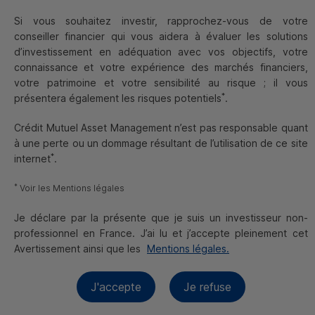
er
La France, 1
producteur agricole européen, traverse
Si vous souhaitez investir, rapprochez-vous de votre
actuellement une nouvelle crise du secteur de l’agriculture.
conseiller financier qui vous aidera à évaluer les solutions
Les revendications des exploitants sont nombreuses, et
d’investissement en adéquation avec vos objectifs, votre
souvent justifiées, mais les solutions pour y répondre
connaissance et votre expérience des marchés financiers,
peuvent toutefois être complexes compte tenu de la
votre patrimoine et votre sensibilité au risque ; il vous
divergence des intérêts des parties prenantes
*
présentera également les risques potentiels
.
(consommateurs finaux, industriels de l’agroalimentaire,
défenseurs de l’environnement, etc.).
Une des
Crédit Mutuel Asset Management n’est pas responsable quant
revendications devrait toutefois susciter un consensus,
à une perte ou un dommage résultant de l’utilisation de ce site
celui de la rémunération juste et équitable de la
*
internet
.
profession, avec un rééquilibrage de la répartition de la
valeur au sein de la chaîne agroalimentaire
. Cette
*
Voir les Mentions légales
problématique est d’autant plus actuelle dans un contexte
de hausse des prix de vente des produits alimentaires et
Je déclare par la présente que je suis un investisseur non-
d’inflation des coûts des intrants (engrais, semences,
professionnel en France. J’ai lu et j’accepte pleinement cet
énergie, etc.) qui, bien qu’en baisse en 2023, se sont
Avertissement ainsi que les
Mentions légales.
maintenus à un niveau élevé.
J'accepte
Je refuse
État des lieux