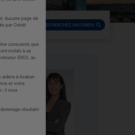
ment. Aucune page de
és par Crédit
RECHERCHEZ UN FONDS
être conscients que
ont invités à se
stisseur (
DICI
), au
s aidera à évaluer
ance et votre
; il vous
n dommage résultant