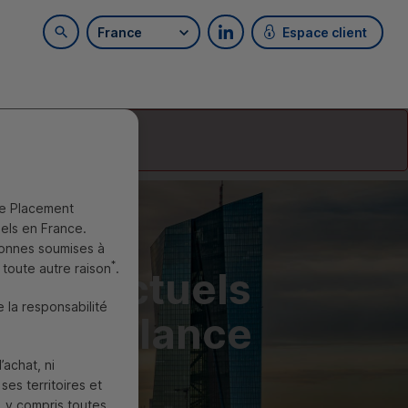
France
Espace client
Rechercher sur le site
Retrouvez-nous sur LinkedI
e Placement
nels en France.
sonnes soumises à
*
 toute autre raison
.
taux actuels
e la responsabilité
nde vigilance
’achat, ni
es territoires et
 y compris toutes