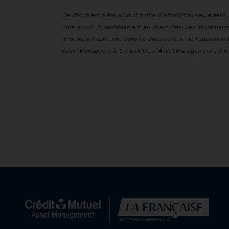
Ce document a été produit à titre d’information seulement, il
promouvoir l’investissement en direct dans ces instrument
information contenue dans ce document, ni de l’utilisation 
Asset Management
. Crédit Mutuel
Asset Management
est un