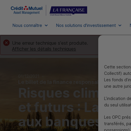
Nous connaître
Nos solutions d'investissement
Une erreur technique s'est produite.
Afficher les détails techniques
Cette section 
Collectif) au
01/12/2021
-
Les fonds d’i
Le billet de la finance responsable
une autre juri
Risques climatiq
L’indication d
et futurs : La
BCE
du seul utilisa
aux banques...
Les
OPC
prése
transférés, p
possessions),