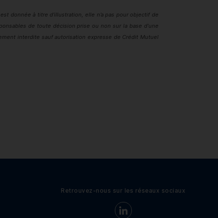
t donnée à titre d’illustration, elle n’a pas pour objectif de
ponsables de toute décision prise ou non sur la base d’une
lement interdite sauf autorisation expresse de Crédit Mutuel
Retrouvez-nous sur les réseaux sociaux
Retrouvez-nous sur LinkedIn