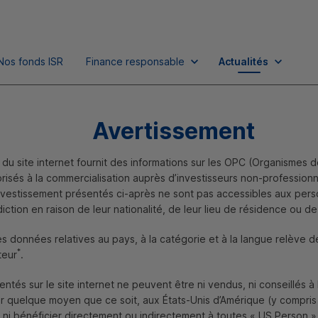
Nos fonds
ISR
Finance responsable
Actualités
Avertissement
du site internet fournit des informations sur les
OPC
(Organismes d
torisés à la commercialisation auprès d’investisseurs non-profession
nvestissement présentés ci-après ne sont pas accessibles aux per
diction en raison de leur nationalité, de leur lieu de résidence ou de
ues et environnemen
es données relatives au pays, à la catégorie et à la langue relève d
rappelle la plus gra
*
teur
.
ntés sur le site internet ne peuvent être ni vendus, ni conseillés à l
ar quelque moyen que ce soit, aux États-Unis d’Amérique (y compris s
 ni bénéficier directement ou indirectement à toutes «
US
Person
»,