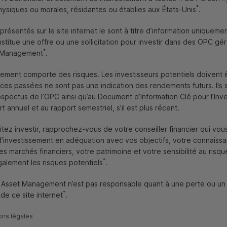
*
ysiques ou morales, résidantes ou établies aux États-Unis
.
présentés sur le site internet le sont à titre d’information unique
stitue une offre ou une sollicitation pour investir dans des
OPC
gér
*
t Management
.
sement comporte des risques. Les investisseurs potentiels doivent 
ces passées ne sont pas une indication des rendements futurs. Ils s
ospectus de l’
OPC
ainsi qu’au Document d’Information Clé pour l’Inve
, aux institutions financières en matière de reporting une
t annuel et au rapport semestriel, s’il est plus récent.
pective de matérialité (
cf
billet n°566 : impacts potentiels de la
entreprise et impacts externes de l’activité de l’entreprise sur
itez investir, rapprochez-vous de votre conseiller financier qui vou
ent climatique et la transition peuvent impacter la stabilité
 d’investissement en adéquation avec vos objectifs, votre connaiss
ci. Il convient donc d’identifier les risques.
La Task Force on
 marchés financiers, votre patrimoine et votre sensibilité au risque 
) définit les Risques climat par :
*
alement les risques potentiels
.
mmages causés par des phénomènes climatiques et
l Asset Management n’est pas responsable quant à une perte ou u
 long terme), soit aigus (augmentation de la fréquence et de la
*
n de ce site internet
.
ons légales
effets de la mise en place d’un modèle économique bas-carbone,