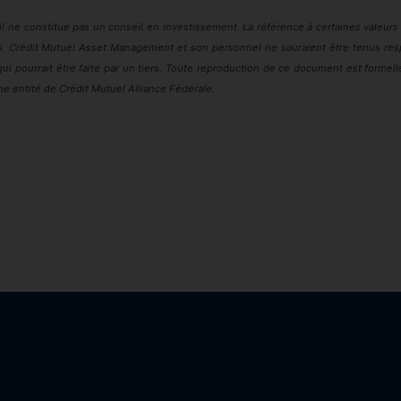
 ne constitue pas un conseil en investissement. La référence à certaines valeurs es
s. Crédit Mutuel
Asset Management
et son personnel ne sauraient être tenus res
qui pourrait être faite par un tiers. Toute reproduction de ce document est formel
e entité de Crédit Mutuel Alliance Fédérale.