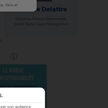
. J’ai lu et
Isabelle Delattre
Directrice Finance Responsable
Crédit Mutuel
Asset Management
é).
s
.
urer son audience.