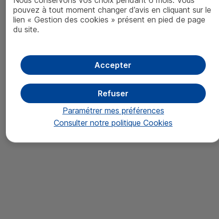
Nous conservons vos choix pendant 6 mois. Vous
L’hydrogène accélère sa montée en
pouvez à tout moment changer d’avis en cliquant sur le
puissance, un maillon de la
lien « Gestion des cookies » présent en pied de page
transition énergétique
du site.
22/03/2023
Accepter
Le billet de la finance responsable
par Emmanuel Retif, Analyste
ESG
Refuser
Lire le billet
Paramétrer mes préférences
Consulter notre politique
Cookies