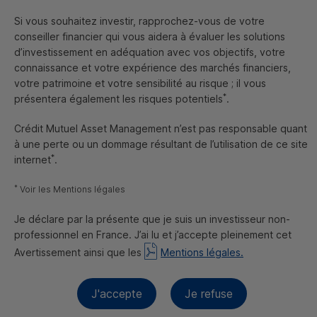
Si vous souhaitez investir, rapprochez-vous de votre
conseiller financier qui vous aidera à évaluer les solutions
d’investissement en adéquation avec vos objectifs, votre
connaissance et votre expérience des marchés financiers,
votre patrimoine et votre sensibilité au risque ; il vous
*
présentera également les risques potentiels
.
Le carburant de synthèse : la survie du
moteur thermique après 2035
Crédit Mutuel Asset Management n’est pas responsable quant
à une perte ou un dommage résultant de l’utilisation de ce site
01/06/2023
*
internet
.
Le billet de la finance responsable
*
Voir les Mentions légales
par Emmanuel Rétif, Analyste
ESG
Je déclare par la présente que je suis un investisseur non-
Lire le billet
professionnel en France. J’ai lu et j’accepte pleinement cet
Avertissement ainsi que les
Mentions légales.
J'accepte
Je refuse