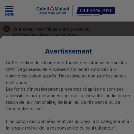
MENU
Une erreur technique s'est produite.
Afficher les détails techniques
Avertissement
Cette section du site internet fournit des informations sur les
OPC
(Organismes de Placement Collectif) autorisés à la
commercialisation auprès d’investisseurs non-professionnels
Finance responsable
en France.
Billets de la
Les fonds d’investissement présentés ci-après ne sont pas
accessibles aux personnes soumises à une autre juridiction en
Finance Responsable
raison de leur nationalité, de leur lieu de résidence ou de
*
toute autre raison
.
Trouver un OPC
L’indication des données relatives au pays, à la catégorie et à
*
la langue relève de la responsabilité du seul utilisateur
.