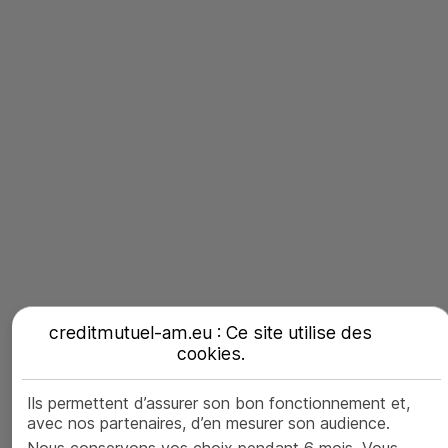
05/04/2023
Le billet de la finance responsable par Anouk Rouanet,
analyste
ESG
Lire le billet
creditmutuel-am.eu : Ce site utilise des
cookies
.
Ils permettent d’assurer son bon fonctionnement et,
avec nos partenaires, d’en mesurer son audience.