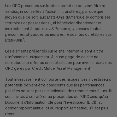
Les
OPC
présentés sur le site internet ne peuvent être ni
Toutes les Actus de la Finance Responsable
vendus, ni conseillés à l’achat, ni transférés, par quelque
moyen que ce soit, aux États-Unis d’Amérique (y compris ses
territoires et possessions), ni bénéficier directement ou
indirectement à toutes «
US
Person
», y compris toutes
Critère Environnemental
Critère Social
personnes, physiques ou morales, résidantes ou établies aux
*
États-Unis
.
Les éléments présentés sur le site internet le sont à titre
Critère de Gouvernance
d’information uniquement. Aucune page de ce site ne
constitue une offre ou une sollicitation pour investir dans des
*
OPC
gérés par Crédit Mutuel Asset Management
.
3
4
5
6
Tout investissement comporte des risques. Les investisseurs
potentiels doivent être conscients que les performances
passées ne sont pas une indication des rendements futurs. Ils
sont invités à se référer au prospectus de l’
OPC
ainsi qu’au
Document d’Information Clé pour l’Investisseur (
DICI
), au
dernier rapport annuel et au rapport semestriel, s’il est plus
récent.