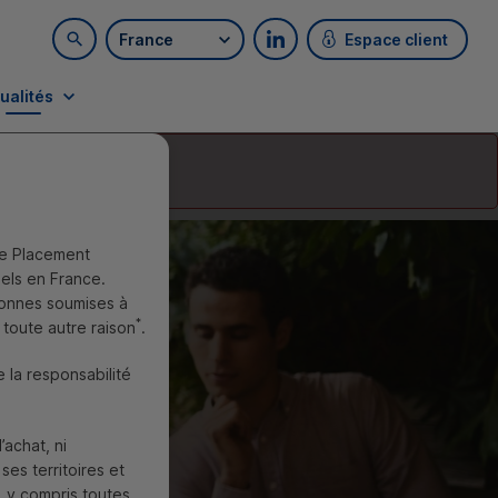
France
Espace client
Rechercher sur le site
Retrouvez-nous sur LinkedI
ualités
e Placement
nels en France.
sonnes soumises à
*
 toute autre raison
.
e la responsabilité
’achat, ni
es territoires et
 y compris toutes