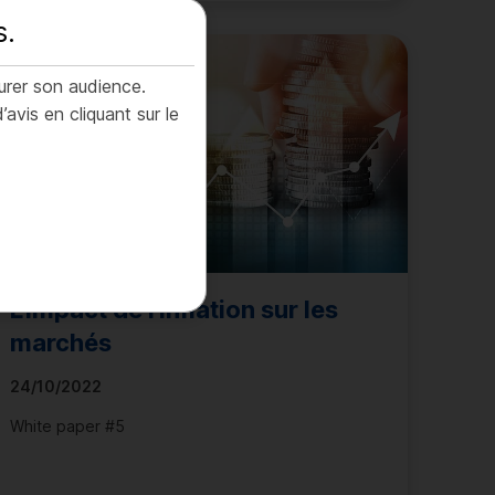
s
.
urer son audience.
is en cliquant sur le
L'impact de l'inflation sur les
marchés
24/10/2022
White paper #5