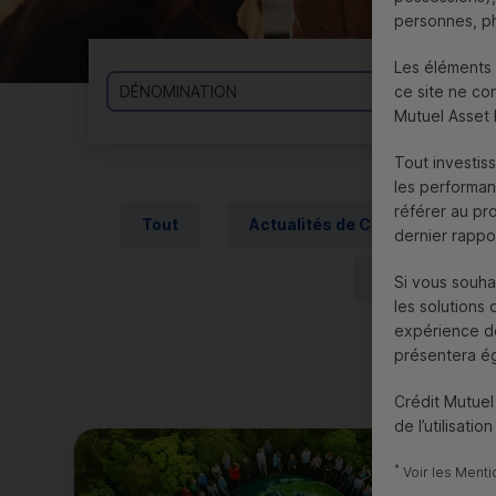
personnes, ph
Les éléments 
ce site ne con
Mutuel Asse
Tout investis
les performan
référer au pr
Tout
Actualités de Crédit Mutuel
AM
dernier rappor
Billets de la 
Si vous souha
les solutions
expérience des
présentera ég
Crédit Mutue
de l’utilisatio
*
Voir les Menti