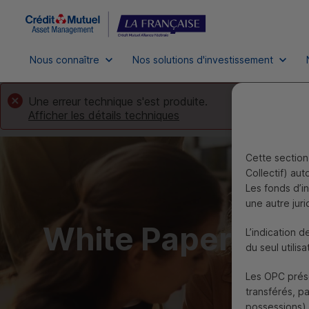
Nous connaître
Nos solutions d'investissement
Une erreur technique s'est produite.
Afficher les détails techniques
Cette section 
Collectif) au
Les fonds d’i
une autre juri
White Paper
L’indication d
du seul utilisa
Les
OPC
prése
transférés, p
possessions),