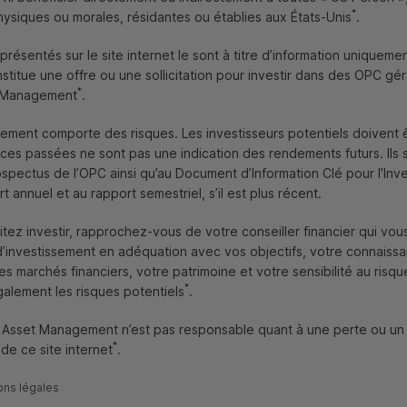
*
ysiques ou morales, résidantes ou établies aux États-Unis
.
présentés sur le site internet le sont à titre d’information unique
stitue une offre ou une sollicitation pour investir dans des
OPC
gér
*
t Management
.
sement comporte des risques. Les investisseurs potentiels doivent 
ces passées ne sont pas une indication des rendements futurs. Ils s
ospectus de l’
OPC
ainsi qu’au Document d’Information Clé pour l’Inve
Actualités réglementaire
Informations aux p
t annuel et au rapport semestriel, s’il est plus récent.
Finance Responsable
Billets d'humeur des gérants
itez investir, rapprochez-vous de votre conseiller financier qui vou
 d’investissement en adéquation avec vos objectifs, votre connaiss
 marchés financiers, votre patrimoine et votre sensibilité au risque 
*
alement les risques potentiels
.
1
2
l Asset Management n’est pas responsable quant à une perte ou u
*
n de ce site internet
.
ons légales