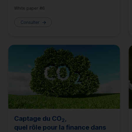
White paper #6
Consulter
Captage du CO
,
2
quel rôle pour la finance dans