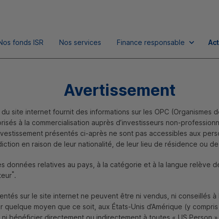
Nos fonds
ISR
Nos services
Finance responsable
Act
Avertissement
du site internet fournit des informations sur les
OPC
(Organismes d
torisés à la commercialisation auprès d’investisseurs non-profession
nvestissement présentés ci-après ne sont pas accessibles aux per
diction en raison de leur nationalité, de leur lieu de résidence ou de
es données relatives au pays, à la catégorie et à la langue relève d
*
teur
.
ntés sur le site internet ne peuvent être ni vendus, ni conseillés à l
ar quelque moyen que ce soit, aux États-Unis d’Amérique (y compris s
 ni bénéficier directement ou indirectement à toutes «
US
Person
»,