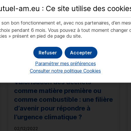
tuel-am.eu : Ce site utilise des
cookie
er son bon fonctionnement et, avec nos partenaires, d’en mes
oix pendant 6 mois. Vous pouvez à tout moment changer d’av
ies » présent en pied de page du site.
Refuser
Accepter
Paramétrer mes préférences
Consulter notre politique
Cookies
Valorisation des déchets
comme matière première ou
comme combustible : une filière
d’avenir pour répondre à
l’urgence climatique ?
02/12/2022