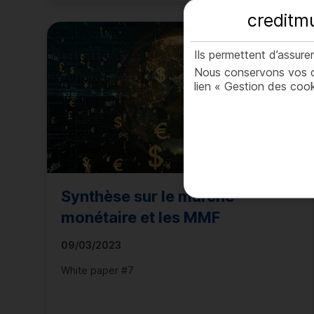
creditmu
Ils permettent d’assur
Nous conservons vos ch
lien « Gestion des cook
Synthèse sur le marché
monétaire et les
MMF
09/03/2023
White paper #7