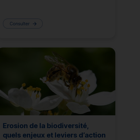
Consulter
Erosion de la biodiversité
,
quels enjeux et leviers d’action