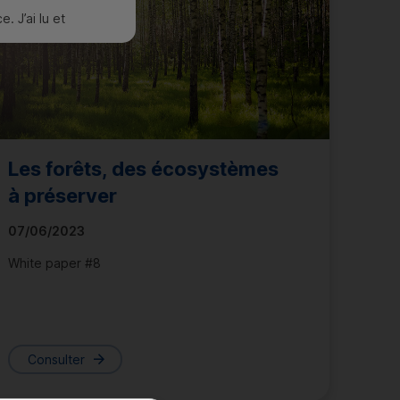
. J’ai lu et
Les forêts, des écosystèmes
à préserver
07/06/2023
White paper #8
Consulter