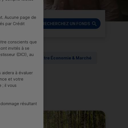
ment. Aucune page de
és par Crédit
RECHERCHEZ UN FONDS
être conscients que
ont invités à se
stisseur (
DICI
), au
orteurs
La lettre Économie & Marché
White Paper
s aidera à évaluer
ance et votre
; il vous
n dommage résultant