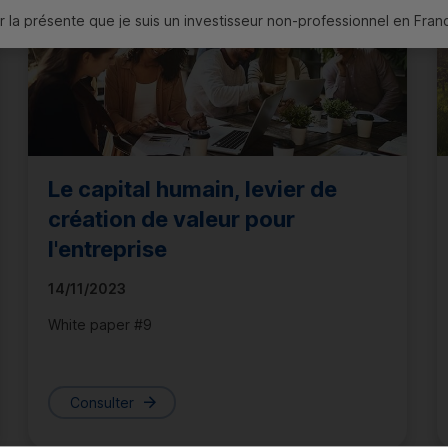
 la présente que je suis un investisseur non-professionnel en France
inement cet Avertissement ainsi que les
Mentions légales.
J'accepte
Je refuse
Le capital humain, levier de
création de valeur pour
l'entreprise
14/11/2023
White paper #9
Consulter