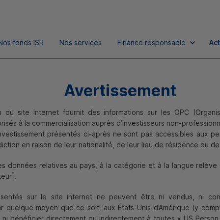
Nos fonds
ISR
Nos services
Finance responsable
Act
Avertissement
n du site internet fournit des informations sur les
OPC
(Organi
torisés à la commercialisation auprès d’investisseurs non-profession
écosystèmes à préser
investissement présentés ci-après ne sont pas accessibles aux p
diction en raison de leur nationalité, de leur lieu de résidence ou de
des données relatives au pays, à la catégorie et à la langue relève 
*
teur
.
entés sur le site internet ne peuvent être ni vendus, ni conse
ar quelque moyen que ce soit, aux États-Unis d’Amérique (y compri
 ni bénéficier directement ou indirectement à toutes «
US
Person