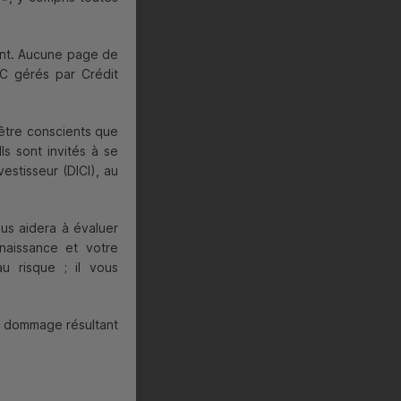
ment. Aucune page de
C
gérés par Crédit
 être conscients que
s sont invités à se
vestisseur (
DICI
), au
ous aidera à évaluer
nnaissance et votre
au risque ; il vous
n dommage résultant