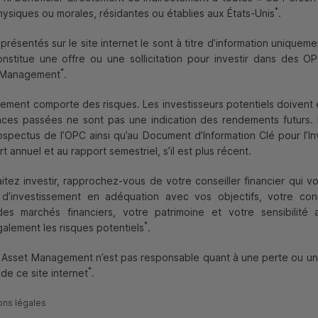
*
ysiques ou morales, résidantes ou établies aux États-Unis
.
présentés sur le site internet le sont à titre d’information unique
nstitue une offre ou une sollicitation pour investir dans des
OP
*
t Management
.
sement comporte des risques. Les investisseurs potentiels doivent
ces passées ne sont pas une indication des rendements futurs. Il
ospectus de l’
OPC
ainsi qu’au Document d’Information Clé pour l’In
t annuel et au rapport semestriel, s’il est plus récent.
itez investir, rapprochez-vous de votre conseiller financier qui v
s d’investissement en adéquation avec vos objectifs, votre co
es marchés financiers, votre patrimoine et votre sensibilité 
*
alement les risques potentiels
.
l Asset Management n’est pas responsable quant à une perte ou u
*
n de ce site internet
.
ons légales