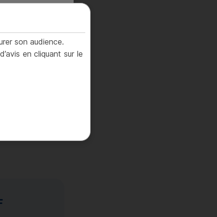
 France. J’ai lu et
urer son audience.
vis en cliquant sur le
F