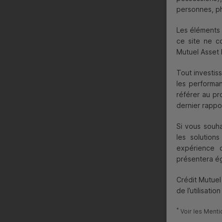
personnes, ph
Les éléments 
ce site ne co
Mutuel Asse
Tout investis
les performan
référer au pr
dernier rappor
Si vous souha
les solution
expérience d
présentera ég
Crédit Mutue
de l’utilisatio
*
Voir les Menti