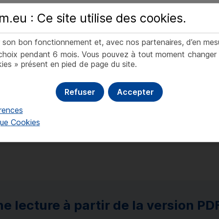
ar la présente que je suis un investisseur non-professionnel en
.eu : Ce site utilise des
cookies
.
inement cet Avertissement ainsi que les
Mentions légales.
er son bon fonctionnement et, avec nos partenaires, d’en mes
J'accepte
Je refuse
hoix pendant 6 mois. Vous pouvez à tout moment changer d’a
ies » présent en pied de page du site.
Refuser
Accepter
rences
que
Cookies
e lecture à partir de la version
PD