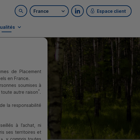
France
Espace client
Rechercher sur le site
Retrouvez-nous sur LinkedI
ualités
smes de Placement
nels en France.
ver
ersonnes soumises à
*
 toute autre raison
.
de la responsabilité
illés à l’achat, ni
s ses territoires et
», y compris toutes