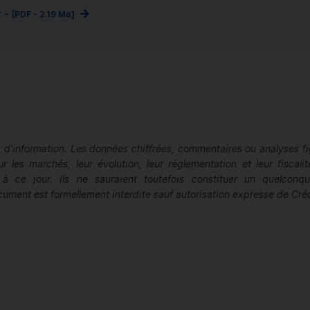
r -
[
PDF
- 2.19 Mo]
d’information. Les données chiffrées, commentaires ou analyses fi
les marchés, leur évolution, leur réglementation et leur fiscal
à ce jour. Ils ne sauraient toutefois constituer un quelcon
ment est formellement interdite sauf autorisation expresse de Cré