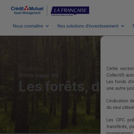
Nous connaître
Nos solutions d'investissement
Cette sectio
07/06/2023
White paper #8
Collectif) au
Les forêts, des 
Les fonds d’
une autre juri
L’indication 
du seul utilisa
Les
OPC
prés
transférés, p
possessions),