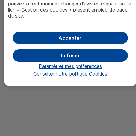
pouvez à tout moment changer d’avis en cliquant sur le
lien « Gestion des cookies » présent en pied de page
CM
‑
AM
CONVICTIONS
USA
du site.
RC
:
FR
00140077E1
(prospectus)
IC
:
FR
00140077F8
(prospectus)
Accepter
RC
USD
:
FR
001400NFE3
(prospectus)
IC
USD
:
FR
001400NFD5
(prospectus)
Refuser
Paramétrer mes préférences
Consulter notre politique
Cookies
Avertissement
Les fonds sont soumis aux risques suivants : risque de perte en capital,
risque de marché actions, risque lié à l’investissement en actions de petite
capitalisation, risque de liquidité, risque de change, risque de taux, risque
de crédit, risque lié aux investissements dans des titres spéculatifs (haut
rendement), risque d’investissement sur les marchés émergents, risque en
matière de durabilité, risque lié à la gestion discrétionnaire, risque lié à
l’impact des techniques telles que les produits dérivés.
Les informations faisant référence à des instruments financiers contenues
dans ce document ne constituent en aucune façon un conseil en