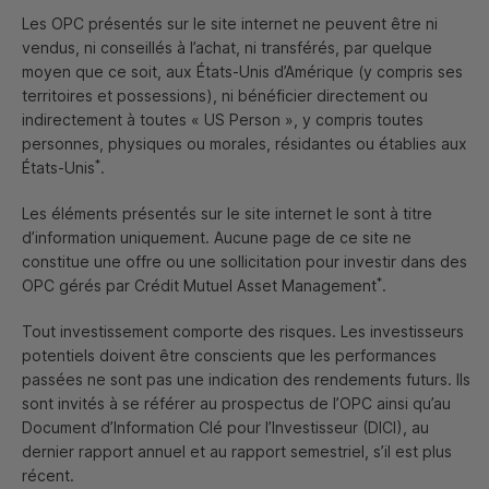
Trouver un OPC
Les
OPC
présentés sur le site internet ne peuvent être ni
vendus, ni conseillés à l’achat, ni transférés, par quelque
moyen que ce soit, aux États-Unis d’Amérique (y compris ses
territoires et possessions), ni bénéficier directement ou
indirectement à toutes «
US
Person
», y compris toutes
personnes, physiques ou morales, résidantes ou établies aux
*
États-Unis
.
Les éléments présentés sur le site internet le sont à titre
Codes
ISIN
:
CM
-
AM
SELECTION
USA
SRI
(
RC
:
d’information uniquement. Aucune page de ce site ne
FR
001400ASL8 ;
IC
:
FR
001400ASM6 ;
S
:
constitue une offre ou une sollicitation pour investir dans des
FR
001400ASN4)
*
OPC
gérés par Crédit Mutuel Asset Management
.
CM
-
AM
GLOBAL GOLD (
RC
:
FR
0007390174 ;
IC
:
FR
0012170512 ;
ER
: FR0013226362 ;
S
:
Tout investissement comporte des risques. Les investisseurs
potentiels doivent être conscients que les performances
FR
0013295342)
passées ne sont pas une indication des rendements futurs. Ils
CM
-
AM
CONVICTIONS
USA
(
RC
:
FR
00140077E1 ;
sont invités à se référer au prospectus de l’
OPC
ainsi qu’au
IC
:
FR
00140077F8 ;
RC
USD
:
FR
001400NFE3 ;
IC
Document d’Information Clé pour l’Investisseur (
DICI
), au
USD
:
FR
001400NFD5)
dernier rapport annuel et au rapport semestriel, s’il est plus
récent.
Suite à la modification du cycle de règlement sur les marchés