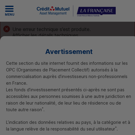
MENU
Une erreur technique s'est produite.
Afficher les détails techniques
Avertissement
Cette section du site internet fournit des informations sur les
OPC
(Organismes de Placement Collectif) autorisés à la
commercialisation auprès d’investisseurs non-professionnels
30/05/2024
-
en France.
Information aux porteurs
Les fonds d’investissement présentés ci-après ne sont pas
Modification du cycle de
accessibles aux personnes soumises à une autre juridiction en
règlement sur les marchés
US
raison de leur nationalité, de leur lieu de résidence ou de
*
toute autre raison
.
et assimilés à compter
du 28 mai 2024
L’indication des données relatives au pays, à la catégorie et à
*
la langue relève de la responsabilité du seul utilisateur
.