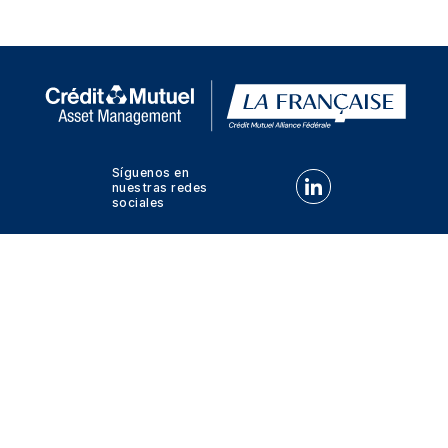
Síguenos en
Síguenos en LinkedIn
nuestras redes
sociales
Advertencias legales_
Información Regulatoria
Gestión de las cookies
VDP
Site map
© CRÉDIT MUTUEL ASSET MANAGEMENT -
2026
TODOS