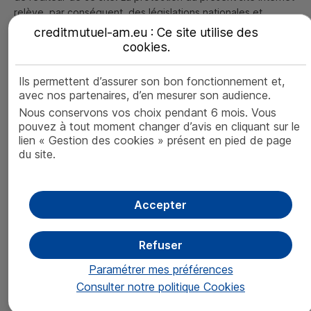
relève, par conséquent, des législations nationales et
internationales relatives au droit de la propriété
creditmutuel-am.eu : Ce site utilise des
intellectuelle. Dès lors, toute reproduction et/ou
cookies
.
représentation et/ou rediffusion, en tout ou partie, sur tout
support électronique ou non, présent ou futur, sont
Ils permettent d’assurer son bon fonctionnement et,
interdites sauf autorisation expresse et préalable de
avec nos partenaires, d’en mesurer son audience.
Crédit Mutuel
Asset Management
.
Nous conservons vos choix pendant 6 mois. Vous
Le non-respect de cette interdiction est susceptible de
pouvez à tout moment changer d’avis en cliquant sur le
constituer un acte de contrefaçon engageant les
lien « Gestion des cookies » présent en pied de page
responsabilités civile et pénale de tout contrevenant.
du site.
Protection des bases de données :
Accepter
Les bases de données d’informations sont protégées au titre
du droit applicable aux compilations de données. De sorte
que toute extraction ou tentative d’extraction, fut-elle totale
Refuser
ou partielle, est susceptible d’engager les responsabilités
Paramétrer mes préférences
civile et pénale de tout contrevenant.
Consulter notre politique
Cookies
Mise en place de liens hypertextes :