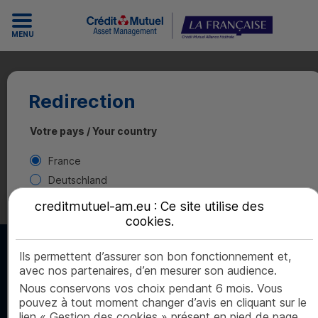
MENU
Redirection
Votre pays / Your country
France
Deutschland
España
creditmutuel-am.eu : Ce site utilise des
Ireland
cookies
.
Luxembourg
Ils permettent d’assurer son bon fonctionnement et,
Nederland
avec nos partenaires, d’en mesurer son audience.
Österreich
Nous conservons vos choix pendant 6 mois. Vous
Portugal
pouvez à tout moment changer d’avis en cliquant sur le
België / Belgique
Retrouvez-nous sur
lien « Gestion des cookies » présent en pied de page
Retrouvez-nous sur Linke